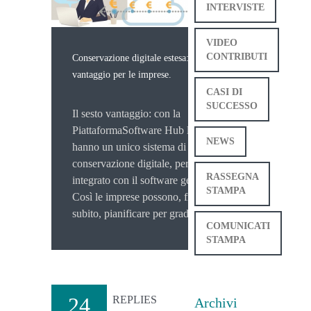
INTERVISTE
VIDEO
CONTRIBUTI
Conservazione digitale estesa: ecco il sesto
vantaggio per le imprese.
CASI DI
SUCCESSO
Il sesto vantaggio: con la
PiattaformaSoftware Hub le imprese
NEWS
hanno un unico sistema di
conservazione digitale, perfettamente
RASSEGNA
integrato con il software gestionale.
STAMPA
Così le imprese possono, fin da
subito, pianificare per gradi il [...]
COMUNICATI
STAMPA
24
REPLIES
Archivi