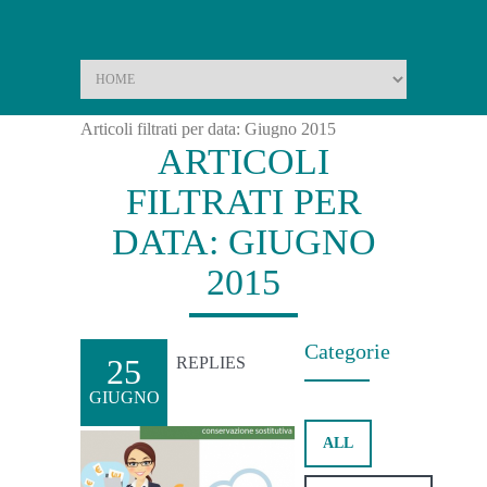
Home
Sala stampa
Articoli filtrati per data: Giugno 2015
ARTICOLI
FILTRATI PER
DATA: GIUGNO
2015
Categorie
25
REPLIES
GIUGNO
ALL