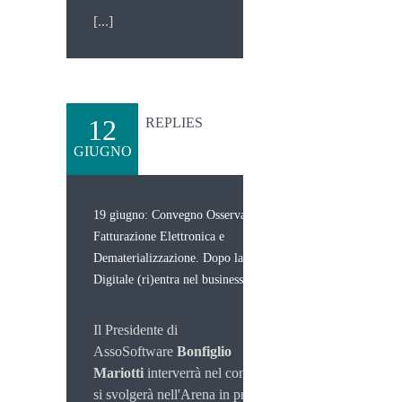
[...]
12
REPLIES
GIUGNO
19 giugno: Convegno Osservatorio
Fatturazione Elettronica e
Dematerializzazione. Dopo la PA, il
Digitale (ri)entra nel business.
Il Presidente di
AssoSoftware
Bonfiglio
Mariotti
interverrà nel confronto che
si svolgerà nell'Arena in programma