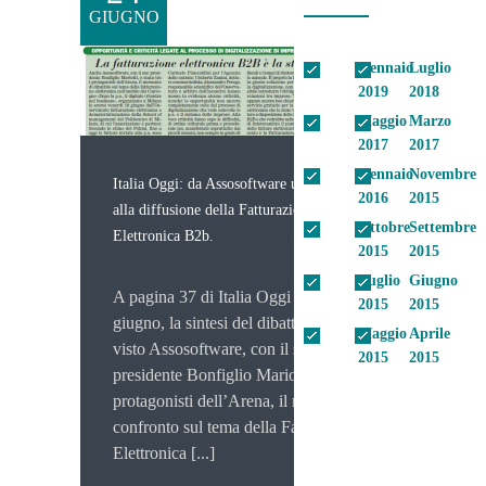
GIUGNO
Gennaio
Luglio
2019
2018
Maggio
Marzo
2017
2017
Gennaio
Novembre
Italia Oggi: da Assosoftware un impulso
2016
2015
alla diffusione della Fatturazione
Ottobre
Settembre
Elettronica B2b.
2015
2015
Luglio
Giugno
A pagina 37 di Italia Oggi del 24
2015
2015
giugno, la sintesi del dibattito che ha
Maggio
Aprile
visto Assosoftware, con il suo
2015
2015
presidente Bonfiglio Mariotti, tra i
protagonisti dell’Arena, il momento di
confronto sul tema della Fatturazione
Elettronica [...]