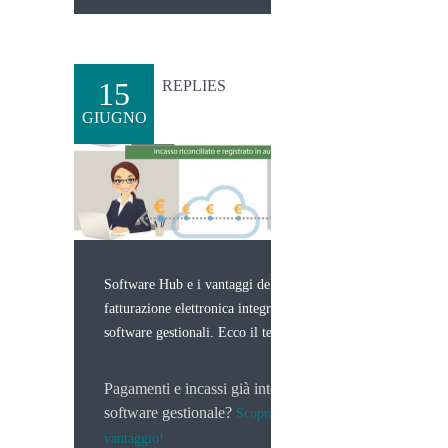
15
REPLIES
GIUGNO
Software Hub e i vantaggi della
fatturazione elettronica integrata ai
software gestionali. Ecco il terzo.
Pagamenti e incassi già integrati al
software gestionale?
Scopri il terzo
vantaggio!