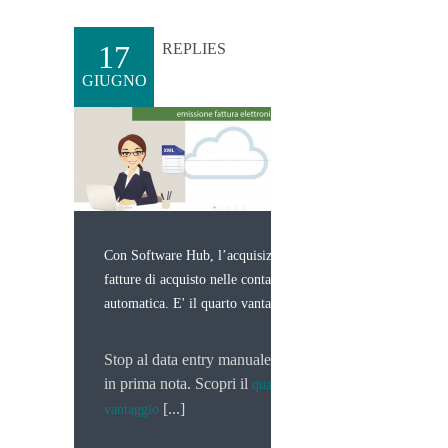
17
REPLIES
GIUGNO
Con Software Hub, l’acquisizione delle
fatture di acquisto nelle contabilità è
automatica. E' il quarto vantaggio.
Stop al data entry manuale di fatture
in prima nota. Scopri il
quarto
[...]
vantaggio