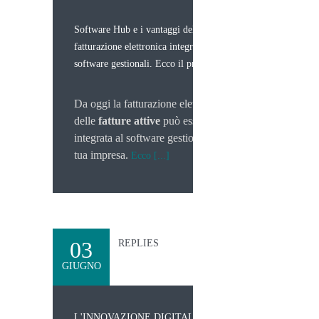
Software Hub e i vantaggi della
fatturazione elettronica integrata ai
software gestionali. Ecco il primo.
Da oggi la fatturazione elettronica
delle
fatture attive
può essere
integrata al software gestionale della
tua impresa.
Ecco [...]
03
REPLIES
GIUGNO
L'INNOVAZIONE DIGITALE NELLE