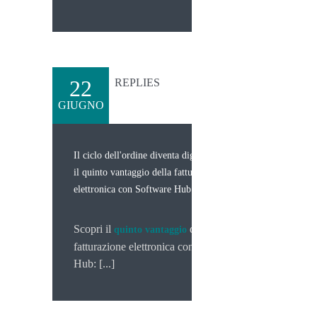
22
REPLIES
GIUGNO
Il ciclo dell'ordine diventa digitale. Ecco
il quinto vantaggio della fatturazione
elettronica con Software Hub
Scopri il
della
quinto vantaggio
fatturazione elettronica con Software
Hub: [...]